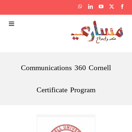
Ski
WhatsApp
LinkedIn
YouTube
Facebook
X
t
conten
Communications 360 Cornell
Certificate Program