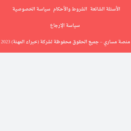
الأسئلة الشائعة
الشروط والأحكام
سياسة الخصوصية
سياسة الإرجاع
منصة مساري – جميع الحقوق محفوظة لشركة (خبراء المهنة) 2023
people-middle-colonies-different-new-england-southern
first-visit-veterinarians-office-coras-kitten-weighed
best-definition-literary-term-allusionwords-events
students-reported-practicing-violin-last-semester
read-excerpt-julius-caesar-act-5-scene-5brutus
choose-best-answerwhat-little-brother-trying-study-hes