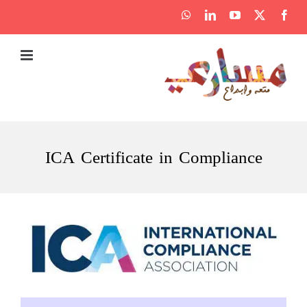
Ski
WhatsApp
LinkedIn
YouTube
Facebook
X
t
conten
ICA Certificate in Compliance