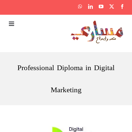
Ski
WhatsApp
LinkedIn
YouTube
Facebook
X
t
conten
Professional Diploma in Digital
Marketing