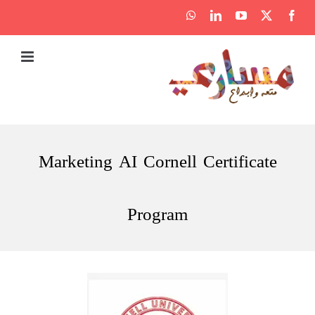
Ski
WhatsApp
LinkedIn
YouTube
Facebook
X
t
conten
Marketing AI Cornell Certificate
Program