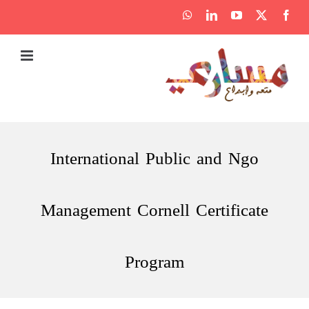
Ski
WhatsApp
LinkedIn
YouTube
Facebook
X
t
conten
International Public and Ngo
Management Cornell Certificate
Program