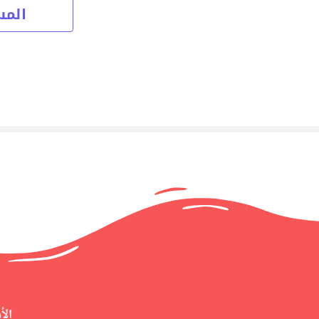
المس
الأ