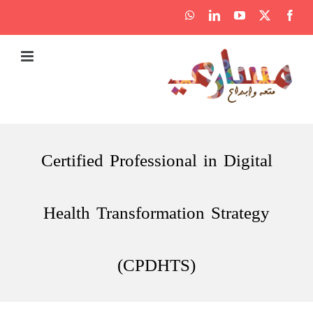
Ski
WhatsApp
LinkedIn
YouTube
Facebook
X
t
conten
Certified Professional in Digital
Health Transformation Strategy
(CPDHTS)