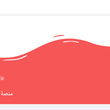
الأ
منصة م