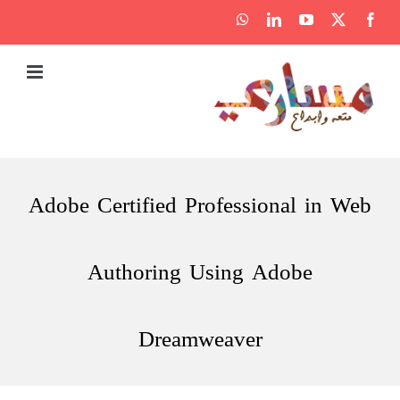
Ski
WhatsApp
LinkedIn
YouTube
Facebook
X
t
conten
Adobe Certified Professional in Web
Authoring Using Adobe
Dreamweaver