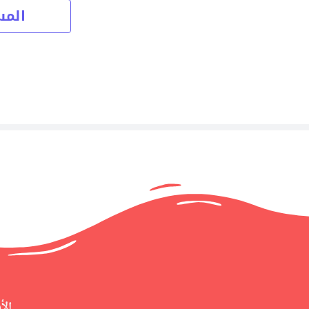
المس
الأ