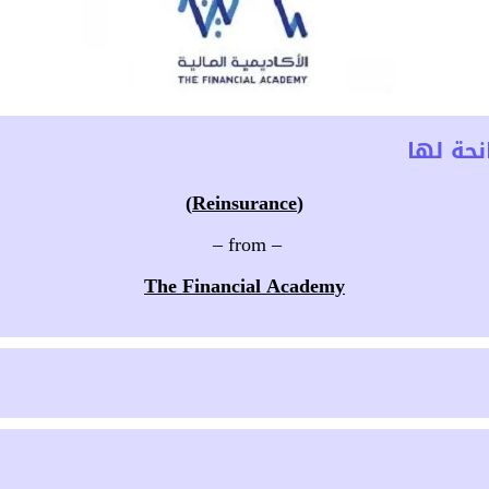
حة لها
(Reinsurance)
– from –
The Financial Academy