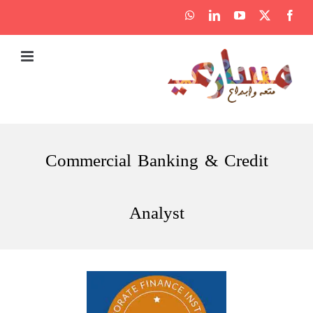
Ski
WhatsApp
LinkedIn
YouTube
Facebook
X
t
conten
Commercial Banking & Credit
Analyst