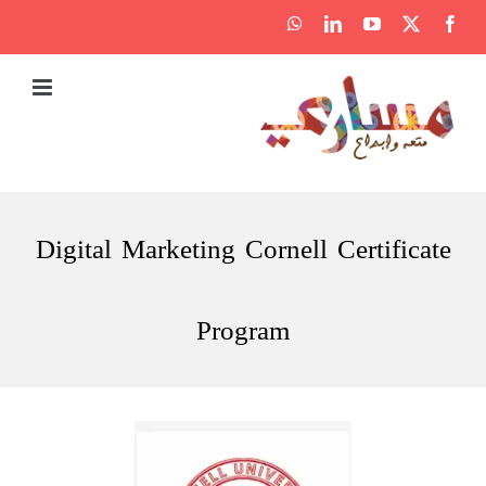
Ski
WhatsApp
LinkedIn
YouTube
Facebook
X
t
conten
Digital Marketing Cornell Certificate
Program