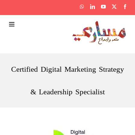
Ski
WhatsApp
LinkedIn
YouTube
Facebook
X
t
conten
Certified Digital Marketing Strategy
& Leadership Specialist