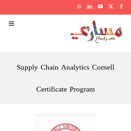
Ski
WhatsApp
LinkedIn
YouTube
Facebook
X
t
conten
Supply Chain Analytics Cornell
Certificate Program