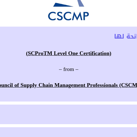
حة لها
(SCProTM Level One Certification)
– from –
uncil of Supply Chain Management Professionals (CSC