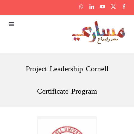
Ski
WhatsApp
LinkedIn
YouTube
Facebook
X
t
conten
Project Leadership Cornell
Certificate Program