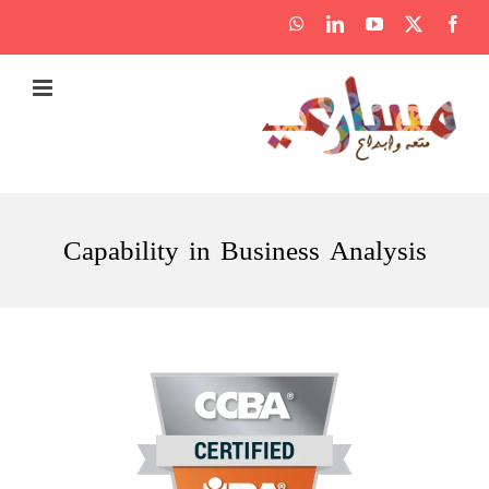
Ski
WhatsApp
LinkedIn
YouTube
Facebook
X
t
conten
Capability in Business Analysis