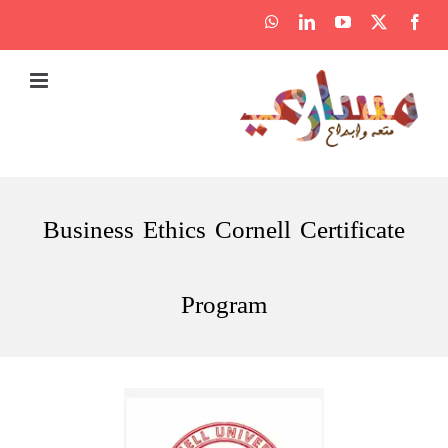
Ski
WhatsApp
LinkedIn
YouTube
Facebook
X
t
conten
Business Ethics Cornell Certificate
Program