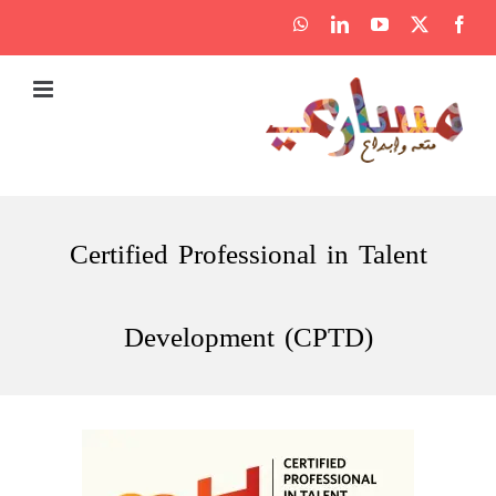
Ski
WhatsApp
LinkedIn
YouTube
Facebook
X
t
conten
Certified Professional in Talent
Development (CPTD)