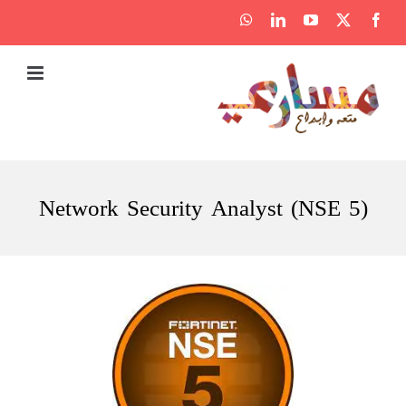
Ski
WhatsApp
LinkedIn
YouTube
Facebook
X
t
conten
Network Security Analyst (NSE 5)