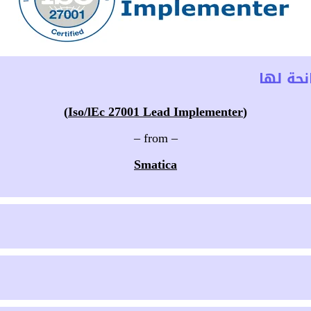
حة لها
(Iso/lEc 27001 Lead Implementer)
– from –
Smatica