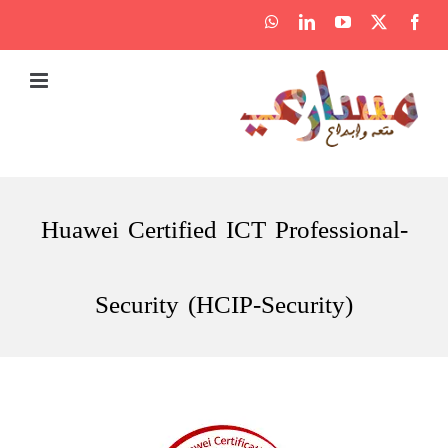
Ski
WhatsApp
LinkedIn
YouTube
Facebook
X
t
conten
Huawei Certified ICT Professional-
Security (HCIP-Security)