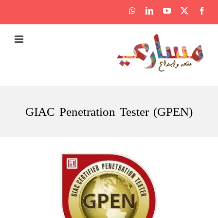
Ski
WhatsApp
LinkedIn
YouTube
Facebook
X
t
conten
GIAC Penetration Tester (GPEN)