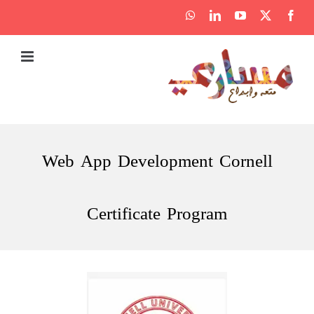
Ski
WhatsApp
LinkedIn
YouTube
Facebook
X
t
conten
Web App Development Cornell
Certificate Program