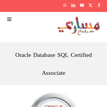
Ski
WhatsApp
LinkedIn
YouTube
Facebook
X
t
conten
Oracle Database SQL Certified
Associate