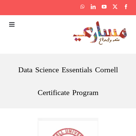
Ski
WhatsApp
LinkedIn
YouTube
Facebook
X
t
conten
Data Science Essentials Cornell
Certificate Program