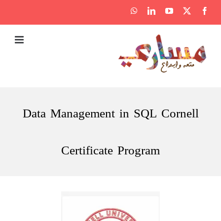
Ski
WhatsApp
LinkedIn
YouTube
Facebook
X
t
conten
Data Management in SQL Cornell
Certificate Program