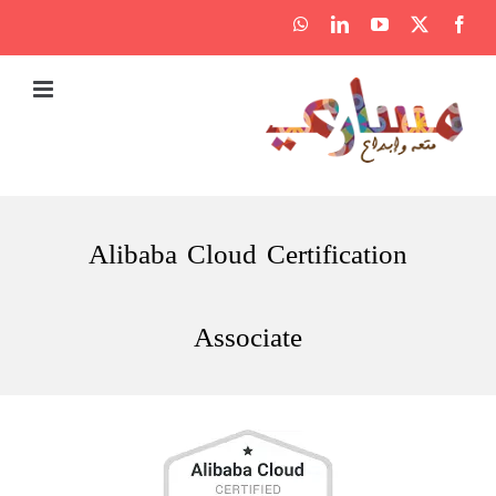
Ski
WhatsApp
LinkedIn
YouTube
Facebook
X
t
conten
Alibaba Cloud Certification
Associate