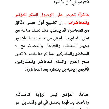
أكثرهم في كل مؤتمر!
عاشراً: تحرص على الوصول المبكر للمؤتمر
وللمحاضرات
..
إن تضييع أول خمس دقائق
من المحاضرة قد يتطلب منك نصف ساعة من
أجل اللحاق بما. اجعل من حضورك فاعلا عبر
تجهيز أسئلتك، والتفاعل والتحدث مع ع
المحاضر والمشاركين عما تم مناقشته. لا تنس
منح المدح والثناء للمحاضر وللمشاركين،
فالجميع يحبه بل ينتظره بعد المحاضرة.
ختاماً: المؤتمر ليس لرؤية الأصدقاء
والأصحاب.. فهذا يحصل في أي وقت.. بل هو